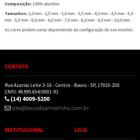
Composição:
100% alumínio
Tamanhos:
2,0 mm - 2,5 mm - 3,0 mm - 3,5 mm - 4,0 mm - 4,5 mm - 5,0
mm - 5,5 mm - 6,0 mm - 6,5 mm - 7,0 mm - 8,0 mm - 9,0 mm - 10,0 mm.
As cores podem variar dependendo da configuração do seu monitor.
CONTATO
Rua Azarias Leite 3-16 - Centro - Bauru - SP, 17010-250
CNPJ: 49.995.654/0001-91
(14) 4009-5200
site@becodoarmarinho.com.br
INSTITUCIONAL
LOJA