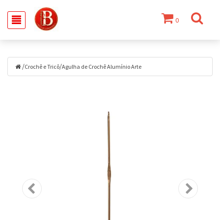
0
/
/
Crochê e Tricô
Agulha de Crochê Alumínio Arte