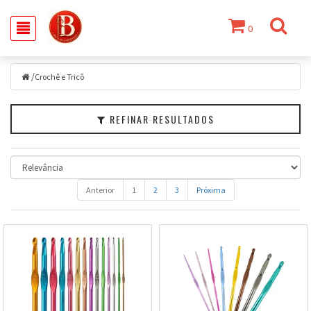
0
Filtrar
/
Crochê
Crochê e Tricô
e
Tricô
REFINAR RESULTADOS
Marcas
Faixa
de
Preço
Anterior
1
2
3
Próxima