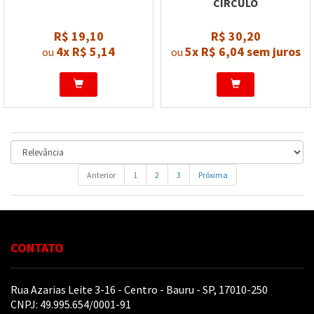
CIRCULO
R$ 19,10
R$ 30,20
4x
R$ 5,14
5x
R$ 6,04
sem juros
ou
ou
Anterior
1
2
3
Próxima
CONTATO
Rua Azarias Leite 3-16 - Centro - Bauru - SP, 17010-250
CNPJ: 49.995.654/0001-91