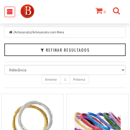
0
Filtrar
/
/
Artesanato
Artesanato
Artesanato com Meia
com
Meia
REFINAR RESULTADOS
Faixa
de
Preço
Anterior
1
Próxima