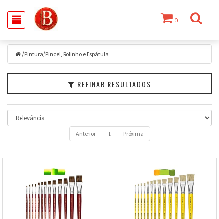
0
Filtrar
/
/
Pintura
Pintura
Pincel, Rolinho e Espátula
Marcas
REFINAR RESULTADOS
Faixa
de
Preço
Anterior
1
Próxima