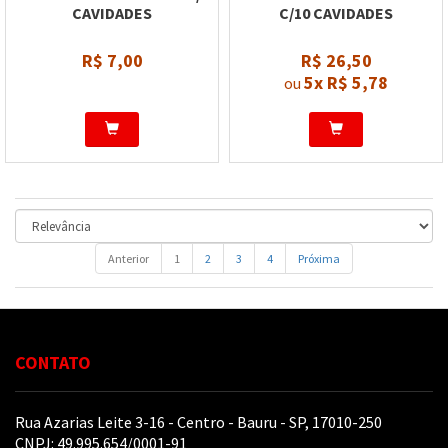
CAVIDADES
C/10 CAVIDADES
R$ 7,00
R$ 26,50
5x
R$ 5,78
ou
Anterior
1
2
3
4
Próxima
CONTATO
Rua Azarias Leite 3-16 - Centro - Bauru - SP, 17010-250
CNPJ: 49.995.654/0001-91