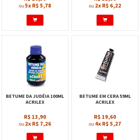
5x
R$ 5,78
2x
R$ 6,22
ou
ou
BETUME DA JUDÉIA 100ML
BETUME EM CERA 59ML
ACRILEX
ACRILEX
R$ 13,90
R$ 19,60
2x
R$ 7,26
4x
R$ 5,27
ou
ou