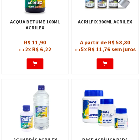
ACQUA BETUME 100ML
ACRILFIX 300ML ACRILEX
ACRILEX
R$ 11,90
A partir de R$ 58,80
2x
R$ 6,22
5x
R$ 11,76
sem juros
ou
ou
AGUARRÁS ACRILEX
BASE ACRÍLICA PARA