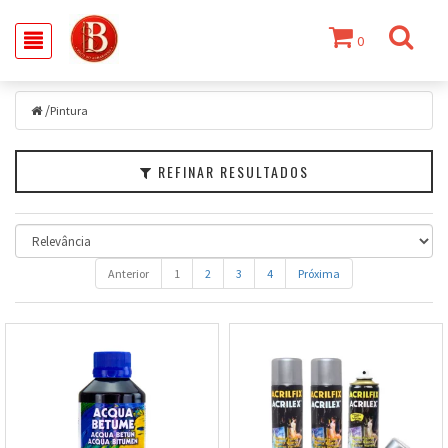
0
Filtrar
/
Pintura
Pintura
Marcas
REFINAR RESULTADOS
Faixa
de
Preço
Anterior
1
2
3
4
Próxima