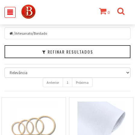
0
Filtrar
/
/
Artesanato
Artesanato
Bordado
Marcas
REFINAR RESULTADOS
Faixa
de
Preço
Anterior
1
Próxima