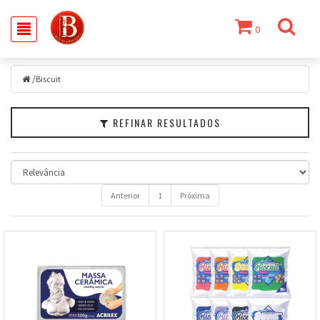
0
Filtrar
/
Biscuit
Biscuit
Marcas
REFINAR RESULTADOS
Faixa
de
Preço
Anterior
1
Próxima