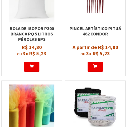
BOLA DE ISOPOR P300
PINCEL ARTÍSTICO PITUÁ
BRANCA PQ 5 LITROS
462 CONDOR
PÉROLAS EPS
R$ 14,80
A partir de R$ 14,80
3x
R$ 5,23
3x
R$ 5,23
ou
ou