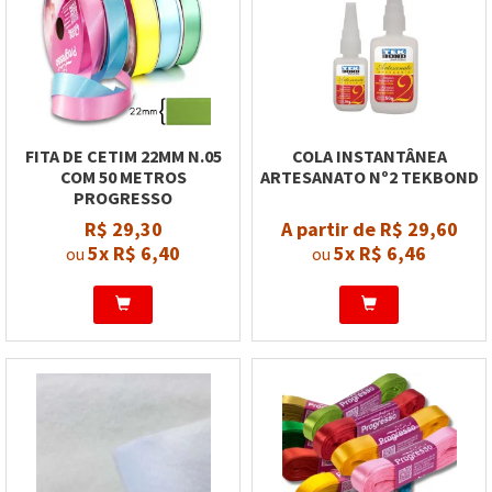
FITA DE CETIM 22MM N.05
COLA INSTANTÂNEA
COM 50 METROS
ARTESANATO Nº2 TEKBOND
PROGRESSO
R$ 29,30
A partir de R$ 29,60
5x
R$ 6,40
5x
R$ 6,46
ou
ou