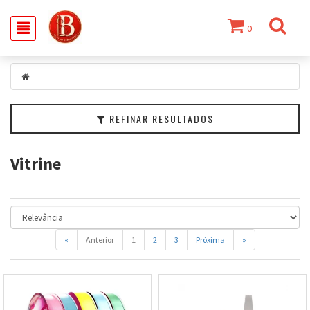
0
Filtrar
Categorias
Marcas
REFINAR RESULTADOS
Faixa
de
Vitrine
Preço
«
Anterior
1
2
3
Próxima
»