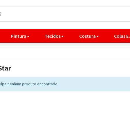
Pintura
Tecidos
Costura
Colas E
Star
lpe nenhum produto encontrado.