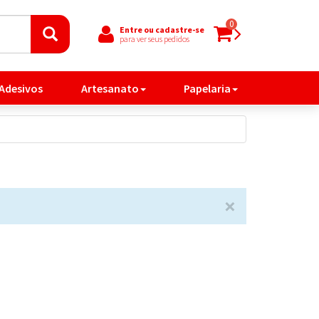
0
Entre ou cadastre-se
para ver seus pedidos
 Adesivos
Artesanato
Papelaria
×