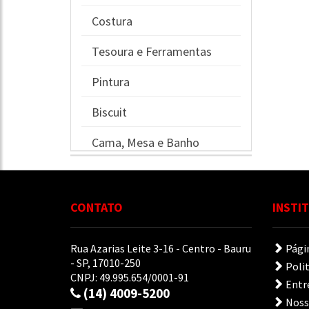
Costura
Tesoura e Ferramentas
Pintura
Biscuit
Cama, Mesa e Banho
Papelaria
Artesanato
CONTATO
INSTI
Pedraria e Bijuteria
Rua Azarias Leite 3-16 - Centro - Bauru
Págin
- SP, 17010-250
Polit
CNPJ: 49.995.654/0001-91
Entr
(14) 4009-5200
Nossa