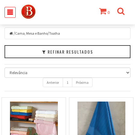
0
Filtrar
/
/
Cama,
Cama, Mesa e Banho
Toalha
Mesa
e
REFINAR RESULTADOS
Banho
Marcas
Faixa
de
Anterior
1
Próxima
Preço