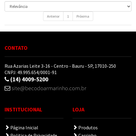
Anterior
1
Próxima
CONTATO
Rua Azarias Leite 3-16 - Centro - Bauru - SP, 17010-250
CNPJ: 49.995.654/0001-91
(14) 4009-5200
site@becodoarmarinho.com.br
INSTITUCIONAL
LOJA
Página Inicial
Produtos
Politica de Privacidade
Carrinho