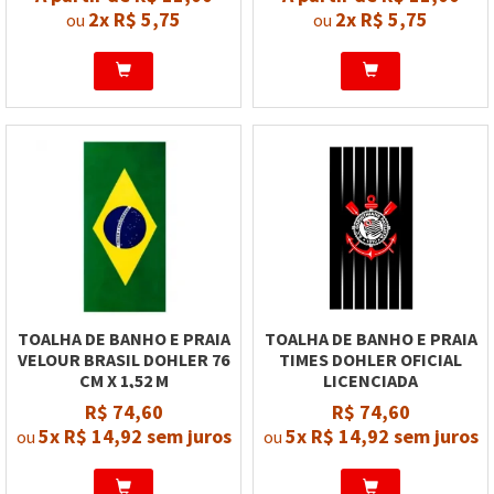
2x
R$ 5,75
2x
R$ 5,75
ou
ou
TOALHA DE BANHO E PRAIA
TOALHA DE BANHO E PRAIA
VELOUR BRASIL DOHLER 76
TIMES DOHLER OFICIAL
CM X 1,52 M
LICENCIADA
R$ 74,60
R$ 74,60
5x
R$ 14,92
sem juros
5x
R$ 14,92
sem juros
ou
ou