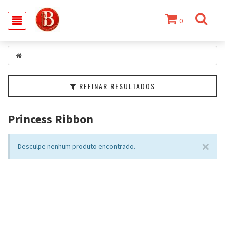
0
Filtrar
Categorias
REFINAR RESULTADOS
Crochê
e
Tricô
Princess Ribbon
Tecido
×
Desculpe nenhum produto encontrado.
Colas
e
Adesivos
Fita
Costura