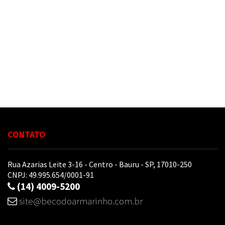
Tesoura
e
Ferramentas
Pintura
Biscuit
Cama,
Mesa
e
Banho
CONTATO
Papelaria
Rua Azarias Leite 3-16 - Centro - Bauru - SP, 17010-250
CNPJ: 49.995.654/0001-91
Artesanato
(14) 4009-5200
Pedraria
site@becodoarmarinho.com.br
e
Bijuteria