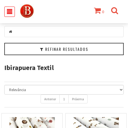
0
Filtrar
Categorias
Marcas
REFINAR RESULTADOS
Faixa
de
Ibirapuera Textil
Preço
Anterior
1
Próxima