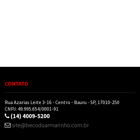
Tesoura
e
Ferramentas
Pintura
Biscuit
Cama,
Mesa
e
Banho
CONTATO
Papelaria
Rua Azarias Leite 3-16 - Centro - Bauru - SP, 17010-250
CNPJ: 49.995.654/0001-91
Artesanato
(14) 4009-5200
Pedraria
site@becodoarmarinho.com.br
e
Bijuteria