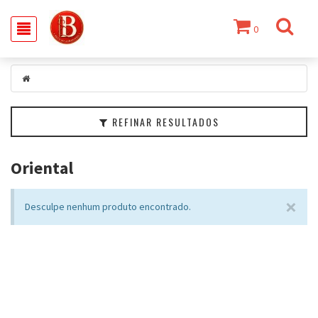
0
Filtrar
Categorias
REFINAR RESULTADOS
Crochê
e
Tricô
Oriental
Tecido
×
Desculpe nenhum produto encontrado.
Colas
e
Adesivos
Fita
Costura