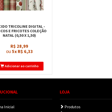
IDO TRICOLINE DIGITAL -
ICOS E FRICOTES COLEÇÃO
NATAL (0,50 X 1,50)
R$ 28,99
ou
5x
R$ 6,33
Adicionar ao carrinho
TUCIONAL
LOJA
a Inicial
Produtos