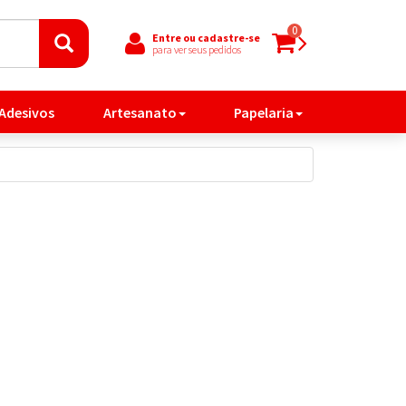
0
Entre ou cadastre-se
para ver seus pedidos
 Adesivos
Artesanato
Papelaria