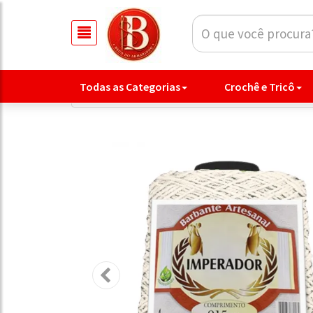
Todas as Categorias
Crochê e Tricô
/
Crochê e Tricô
/
Barbante 600gr Cru Imperador