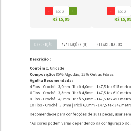
-
+
-
R$ 15,99
R$ 15,9
DESCRIÇÃO
AVALIAÇÕES (0)
RELACIONADOS
Descrição :
Contém :
1 Unidade
Composição:
85% Algodão, 15% Outras Fibras
Agulha Recomendada:
4 Fios - Crochê: 3,0mm | Tricô 4,0mm - 147,5 tex
915 metr
6 Fios - Crochê: 3,5mm | Tricô 4,5mm - 147,5 tex 610 me
8 Fios - Crochê: 4,0mm | Tricô 5,0mm - 147,5 tex 457 me
10 Fios - Crochê: 5,0mm | Tricô 6,0mm - 147,5 tex 342 me
Recomenda-se para confecções de suas peças, usar sem
*As cores podem variar dependendo da configuração do 