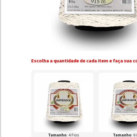
Escolha a quantidade de cada item e faça sua 
Tamanho
: 4 Fios
Tamanho
: 6