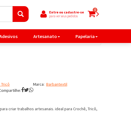
0
Entre ou cadastre-se
para ver seus pedidos
 Adesivos
Artesanato
Papelaria
 Tricô
Marca:
Barbantextil
Compartilhe:
ara criar trabalhos artesanais. ideal para Crochê, Tricô,