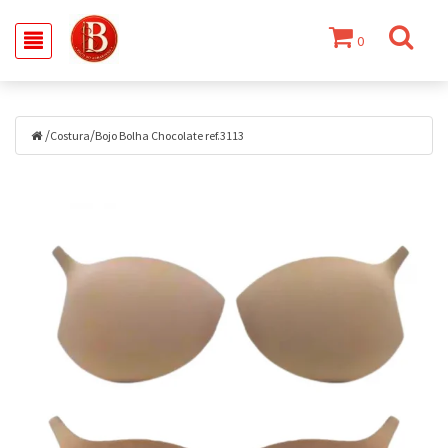
0
/
/
Costura
Bojo Bolha Chocolate ref.3113