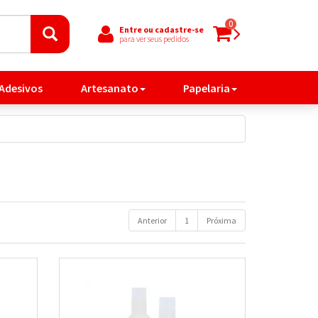
0
Entre ou cadastre-se
para ver seus pedidos
 Adesivos
Artesanato
Papelaria
Anterior
1
Próxima