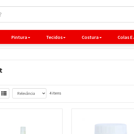
Pintura
Tecidos
Costura
Colas E
t
4 itens