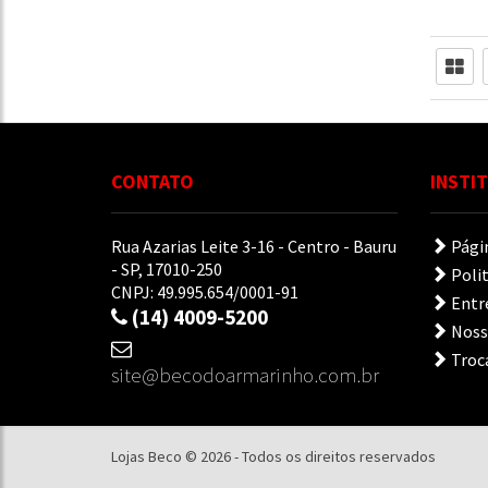
CONTATO
INSTI
Rua Azarias Leite 3-16 - Centro - Bauru
Págin
- SP, 17010-250
Polit
CNPJ: 49.995.654/0001-91
Entr
(14) 4009-5200
Nossa
Troca
site@becodoarmarinho.com.br
Lojas Beco © 2026 - Todos os direitos reservados