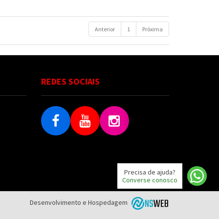
Anterior
1
Próxima
REDES SOCIAIS
Precisa de ajuda?
Converse conosco
Desenvolvimento e Hospedagem