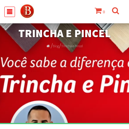
0
TRINCHA E PINCEL
/
/
Blog
Trincha e Pincel