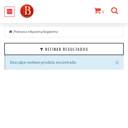
0
Filtrar
/
/
Pedraria e Bijuteria
Argolinha
Categorias
REFINAR RESULTADOS
Crochê
e
×
Tricô
Desculpe nenhum produto encontrado.
Tecido
Colas
e
Adesivos
Fita
Costura