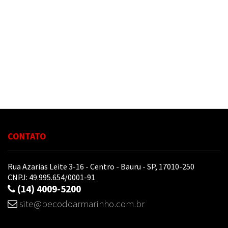
Tesoura
e
Ferramentas
Pintura
Biscuit
Cama,
Mesa
e
Banho
CONTATO
Papelaria
Rua Azarias Leite 3-16 - Centro - Bauru - SP, 17010-250
CNPJ: 49.995.654/0001-91
Artesanato
(14) 4009-5200
Pedraria
site@becodoarmarinho.com.br
e
Bijuteria